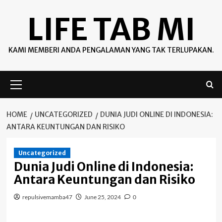
Skip
LIFE TAB MI
to
content
KAMI MEMBERI ANDA PENGALAMAN YANG TAK TERLUPAKAN.
Primary
Menu
HOME
UNCATEGORIZED
DUNIA JUDI ONLINE DI INDONESIA:
ANTARA KEUNTUNGAN DAN RISIKO
Uncategorized
Dunia Judi Online di Indonesia:
Antara Keuntungan dan Risiko
repulsivemamba47
June 25, 2024
0