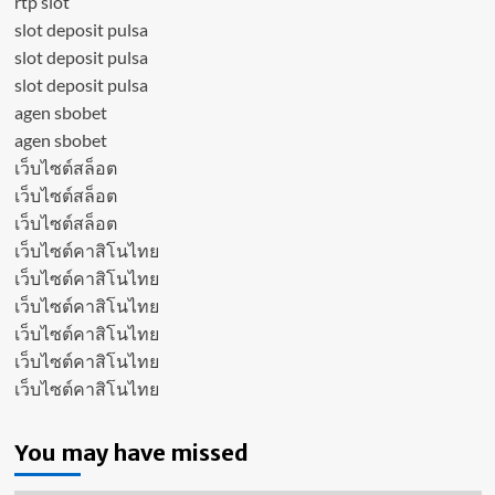
rtp slot
slot deposit pulsa
slot deposit pulsa
slot deposit pulsa
agen sbobet
agen sbobet
เว็บไซต์สล็อต
เว็บไซต์สล็อต
เว็บไซต์สล็อต
เว็บไซต์คาสิโนไทย
เว็บไซต์คาสิโนไทย
เว็บไซต์คาสิโนไทย
เว็บไซต์คาสิโนไทย
เว็บไซต์คาสิโนไทย
เว็บไซต์คาสิโนไทย
You may have missed