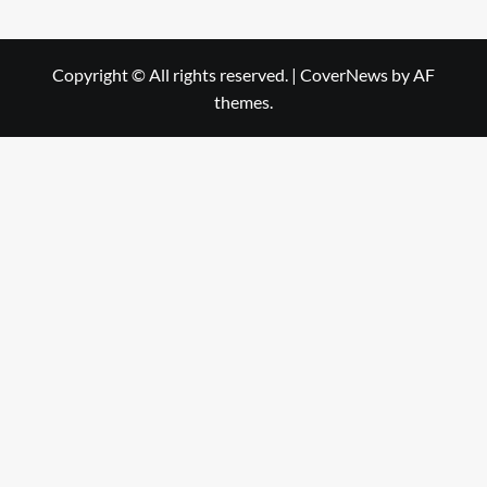
Copyright © All rights reserved.
|
CoverNews
by AF
themes.