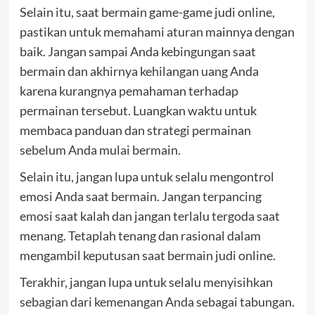
Selain itu, saat bermain game-game judi online,
pastikan untuk memahami aturan mainnya dengan
baik. Jangan sampai Anda kebingungan saat
bermain dan akhirnya kehilangan uang Anda
karena kurangnya pemahaman terhadap
permainan tersebut. Luangkan waktu untuk
membaca panduan dan strategi permainan
sebelum Anda mulai bermain.
Selain itu, jangan lupa untuk selalu mengontrol
emosi Anda saat bermain. Jangan terpancing
emosi saat kalah dan jangan terlalu tergoda saat
menang. Tetaplah tenang dan rasional dalam
mengambil keputusan saat bermain judi online.
Terakhir, jangan lupa untuk selalu menyisihkan
sebagian dari kemenangan Anda sebagai tabungan.